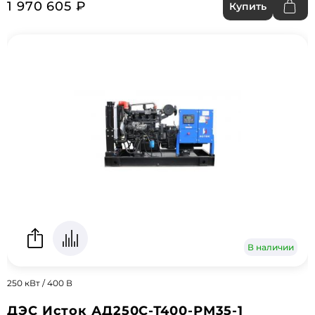
1 970 605 ₽
Купить
В наличии
250 кВт / 400 В
ДЭС Исток АД250С-Т400-РМ35-1