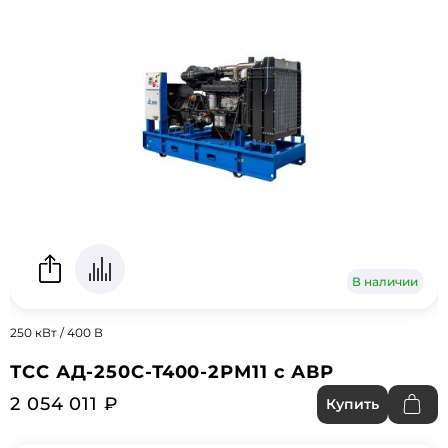
В наличии
250 кВт / 400 В
ТСС АД-250С-Т400-2РМ11 с АВР
2 054 011 ₽
Купить